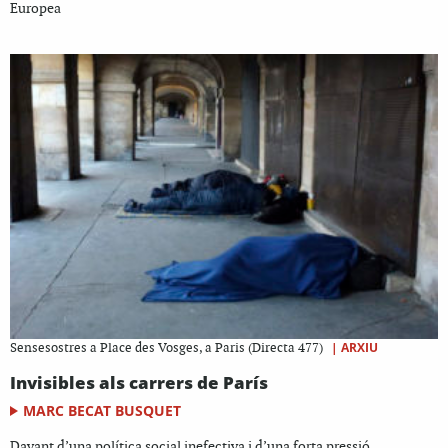
Europea
|
ARXIU
Sensesostres a Place des Vosges, a Paris (Directa 477)
Invisibles als carrers de París
MARC BECAT BUSQUET
Davant d’una política social inefectiva i d’una forta pressió