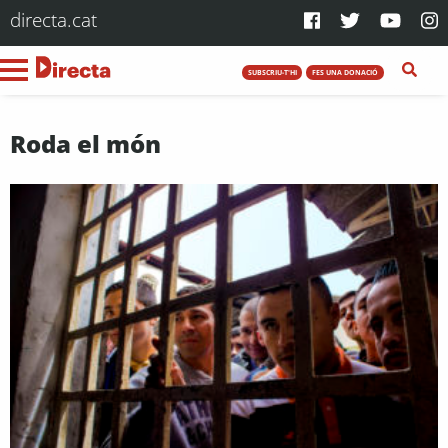
directa.cat
SUBSCRIU-T'HI
FES UNA DONACIÓ
Roda el món