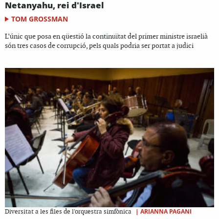
Netanyahu, rei d'Israel
TOM GROSSMAN
L’únic que posa en qüestió la continuïtat del primer ministre israelià
són tres casos de corrupció, pels quals podria ser portat a judici
|
ARIANNA PAGANI
Diversitat a les files de l'orquestra simfònica