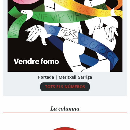
Portada | Meritxell Garriga
TOTS ELS NÚMEROS
La columna