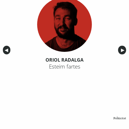
Anterior
◀︎
Sig
▶︎
ORIOL RADALGA
Esteim fartes
Publicitat