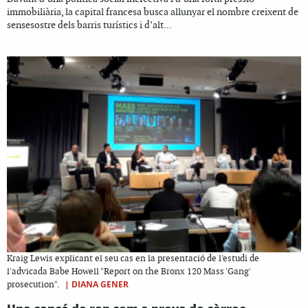
immobiliària, la capital francesa busca allunyar el nombre creixent de
sensesostre dels barris turístics i d’alt...
Kraig Lewis explicant el seu cas en la presentació de l'estudi de
l'advicada Babe Howell "Report on the Bronx 120 Mass 'Gang'
|
DIANA GENER
prosecution".