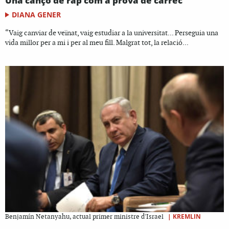
Una cançó de rap com a prova de càrrec
DIANA GENER
“Vaig canviar de veïnat, vaig estudiar a la universitat... Perseguia una
vida millor per a mi i per al meu fill. Malgrat tot, la relació...
|
KREMLIN
Benjamín ​Netanyahu, actual primer ministre d'Israel