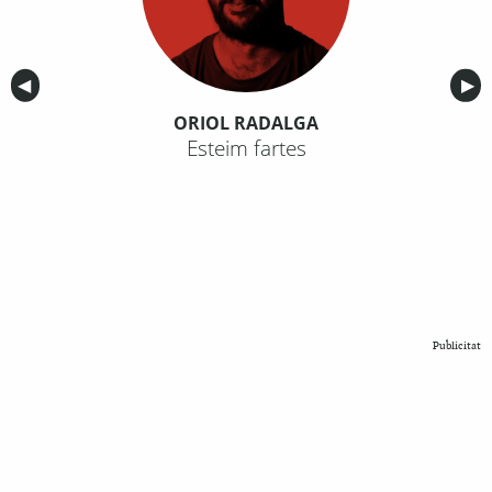
Anterior
◀︎
Sig
▶︎
ORIOL RADALGA
Esteim fartes
Publicitat