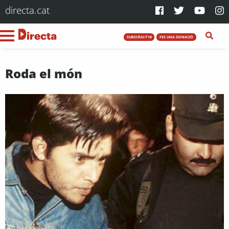
directa.cat
SUBSCRIU-T'HI
FES UNA DONACIÓ
Roda el món