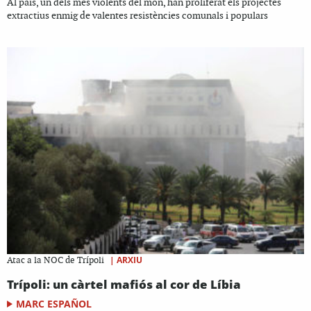
Al país, un dels més violents del món, han proliferat els projectes
extractius enmig de valentes resistències comunals i populars
|
ARXIU
Atac a la NOC de Trípoli
Trípoli: un càrtel mafiós al cor de Líbia
MARC ESPAÑOL