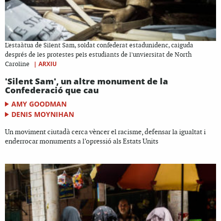
L'estaàtua de Silent Sam, soldat confederat estadunidenc, caiguda
després de les protestes pels estudiants de l'unviersitat de North
|
ARXIU
Caroline
'Silent Sam', un altre monument de la
Confederació que cau
AMY GOODMAN
DENIS MOYNIHAN
Un moviment ciutadà cerca vèncer el racisme, defensar la igualtat i
enderrocar monuments a l’opressió als Estats Units