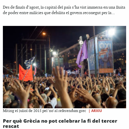
Des de finals d’agost, la capital del país s’ha vist immersa en una lluita
de poder entre milícies que debilita el govern reconegut per la...
|
ARXIU
Míting el juliol de 2015 pel 'no' al referendum grec
Per què Grècia no pot celebrar la fi del tercer
rescat