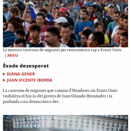
La massiva caravana de migrants per centramerica cap a Estats Units
|
ARXIU
Èxode desesperat
DIANA GENER
JUAN VICENTE IBORRA
La caravana de migrants que camina d’Hondures als Estats Units
visibilitza el fracàs del govern de Juan Orlando Hernández i la
profunda crisi democràtica des...