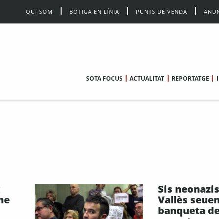
QUI SOM
BOTIGA EN LÍNIA
PUNTS DE VENDA
ANUN
SOTA FOCUS
ACTUALITAT
REPORTATGE
x
Sis neonazis
me
Vallès seuen
banqueta de