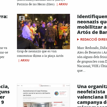
|
ARXIU
Patricia de las Heras (Illes)
rra:
Identifique
neonazis qu
mobilitzar a
Artós de Ba
REDACCIÓ DIRE
ho va
Marc Redondo, Dída
Grup de neonazis que es van
rar-se
Alex de Beneyto i A
concentrar dijous a la plaça Artós
per
són alguns dels fei
|
ARXIU
de grupuscles com 
Nacional, VOX i Últ
que...
cia,
Una organit
lguns
neofeixista
er
valenciana l
 9
campanya d