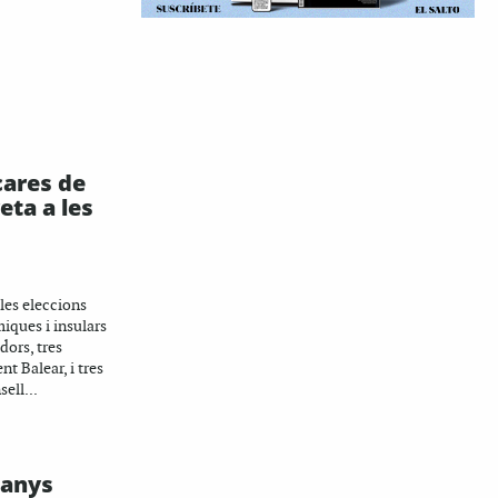
cares de
eta a les
les eleccions
iques i insulars
idors, tres
t Balear, i tres
ell...
manys