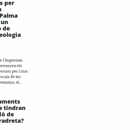
s per
n
 Palma
 un
p de
eologia
H
e l'Imperium
pertanyen els
essats per l'atac
scala de les
emanya, el...
taments
a tindran
ió de
tradreta?
H