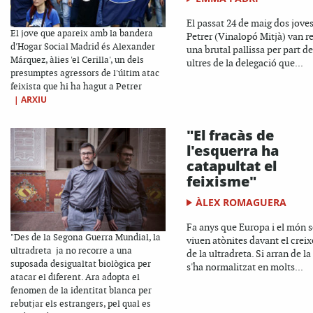
El passat 24 de maig dos jove
El jove que apareix amb la bandera
Petrer (Vinalopó Mitjà) van r
d'Hogar Social Madrid és Alexander
una brutal pallissa per part de
Márquez, àlies 'el Cerilla', un dels
ultres de la delegació que...
presumptes agressors de l'últim atac
feixista que hi ha hagut a Petrer
|
ARXIU
"El fracàs de
l'esquerra ha
catapultat el
feixisme"
ÀLEX ROMAGUERA
Fa anys que Europa i el món 
"Des de la Segona Guerra Mundial, la
viuen atònites davant el crei
ultradreta ja no recorre a una
de la ultradreta. Si arran de la 
suposada desigualtat biològica per
s'ha normalitzat en molts...
atacar el diferent. Ara adopta el
fenomen de la identitat blanca per
rebutjar els estrangers, pel qual es