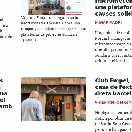
micromecen
una platafo
causes solid
Valentia Forum, una organització
al
MAR FADRÍ
neofeixista valenciana, llança una
emnat
campanya de micromecenatge en una
ls
L'organització neofe
plataforma de projectes solidaris
tubre de
Forum ha llançat u
|
ARXIU
micromecenatge en 
que allotja nombros
solidaris per recapt
reformar el local,...
us
Club Empel, 
s
casa de l’e
ema
dreta barce
el
PEP ANTON GIN
 amb
Hooligans i teòrics d
s’alien per obrir un l
de Sarrià-Sant Gerv
per on hi han passat