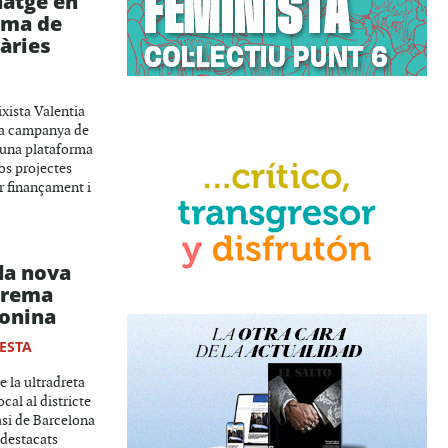
atge en
rma de
àries
ixista Valentia
na campanya de
una plataforma
os projectes
ar finançament i
la nova
xtrema
lonina
ESTA
e la ultradreta
ocal al districte
asi de Barcelona
 destacats