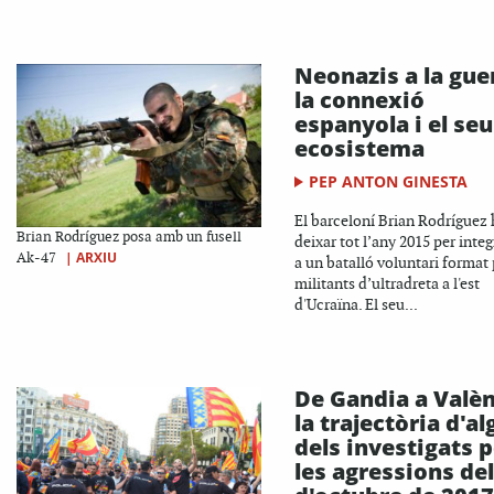
Neonazis a la gue
la connexió
espanyola i el seu
ecosistema
PEP ANTON GINESTA
El barceloní Brian Rodríguez 
Brian Rodríguez posa amb un fusell
deixar tot l’any 2015 per integ
|
ARXIU
Ak-47
a un batalló voluntari format 
militants d’ultradreta a l'est
d'Ucraïna. El seu...
De Gandia a Valèn
la trajectòria d'a
dels investigats p
les agressions del