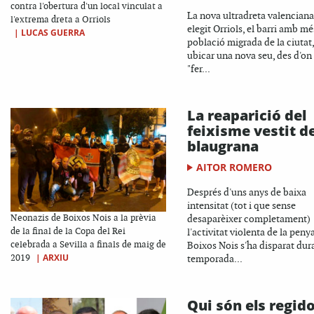
contra l'obertura d'un local vinculat a
La nova ultradreta valenciana
l'extrema dreta a Orriols
elegit Orriols, el barri amb mé
|
LUCAS GUERRA
població migrada de la ciutat,
ubicar una nova seu, des d'on
"fer...
La reaparició del
feixisme vestit d
blaugrana
AITOR ROMERO
Després d'uns anys de baixa
intensitat (tot i que sense
Neonazis de Boixos Nois a la prèvia
desaparèixer completament)
de la final de la Copa del Rei
l'activitat violenta de la peny
celebrada a Sevilla a finals de maig de
Boixos Nois s'ha disparat dura
|
ARXIU
2019
temporada...
Qui són els regid