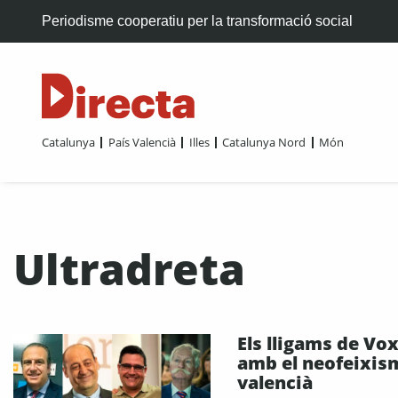
Periodisme cooperatiu per la transformació social
Catalunya
País Valencià
Illes
Catalunya Nord
Món
Ultradreta
Els lligams de Vo
amb el neofeixis
valencià