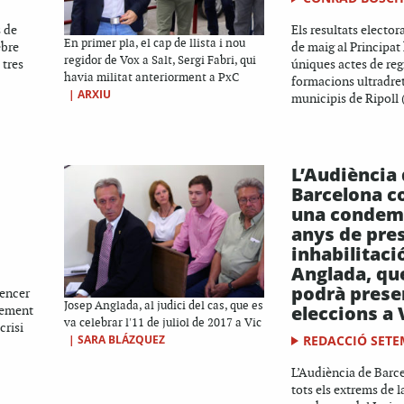
s de
Els resultats elector
En primer pla, el cap de llista i nou
ebre
de maig al Principat
regidor de Vox a Salt, Sergi Fabri, qui
 tres
úniques actes de reg
havia militat anteriorment a PxC
formacions ultradret
|
ARXIU
municipis de Ripoll (
L’Audiència
Barcelona c
una condem
anys de pres
inhabilitaci
Anglada, qu
podrà presen
sencer
Josep Anglada, al judici del cas, que es
eleccions a 
xement
va celebrar l'11 de juliol de 2017 a Vic
crisi
REDACCIÓ SETE
|
SARA BLÁZQUEZ
L’Audiència de Barc
tots els extrems de 