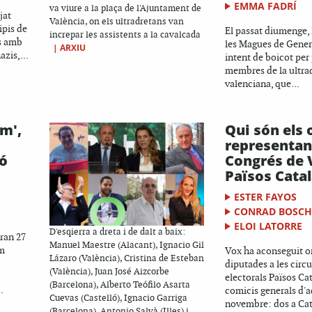
EMMA FADRÍ
va viure a la plaça de l'Ajuntament de
jat
València, on els ultradretans van
ipis de
El passat diumenge, 
increpar les assistents a la cavalcada
es amb
les Magues de Gener 
|
ARXIU
azis,...
intent de boicot per
membres de la ultra
valenciana, que...
em',
Qui són els 
representan
ló
Congrés de 
Països Cata
ESTER FAYOS
CONRAD BOSC
ELOI LATORRE
D'esqierra a dreta i de dalt a baix:
iran 27
Manuel Maestre (Alacant), Ignacio Gil
em
Vox ha aconseguit on
Lázaro (València), Cristina de Esteban
diputades a les circ
(València), Juan José Aizcorbe
electorals Països Cat
(Barcelona), Alberto Teófilo Asarta
.
comicis generals d'a
Cuevas (Castelló), Ignacio Garriga
novembre: dos a Cat
(Barcelona), Antonio Salvà (Illes) i