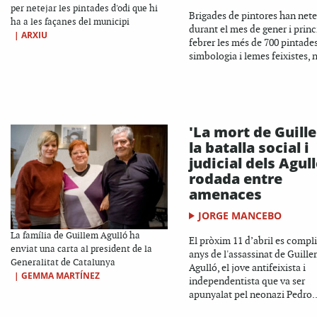
per netejar les pintades d'odi que hi
Brigades de pintores han nete
ha a les façanes del municipi
durant el mes de gener i princ
|
ARXIU
febrer les més de 700 pintad
simbologia i lemes feixistes, n
'La mort de Guill
la batalla social i
judicial dels Agul
rodada entre
amenaces
JORGE MANCEBO
La família de Guillem Agulló ha
El pròxim 11 d’abril es compl
enviat una carta al president de la
anys de l'assassinat de Guill
Generalitat de Catalunya
Agulló, el jove antifeixista i
|
GEMMA MARTÍNEZ
independentista que va ser
apunyalat pel neonazi Pedro..