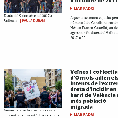
d'octubre de 2017
MAR FADRÍ
Diada del 9 d'octubre del 2017 a
Aquesta setmana el jutjat pen
|
PAULA DURAN
València
número 1 de Gandia ha cond
Néstor Franco Castelló, un de
agressors feixistes del 9 d'oc
2017, a 22...
Veïnes i col·lecti
d’Orriols aïllen el
intents de l’extr
dreta d’incidir en 
barri de València
més població
migrada
Veïnes i col·lectius socials es van
MAR FADRÍ
concentrar el passat 14 de setembre