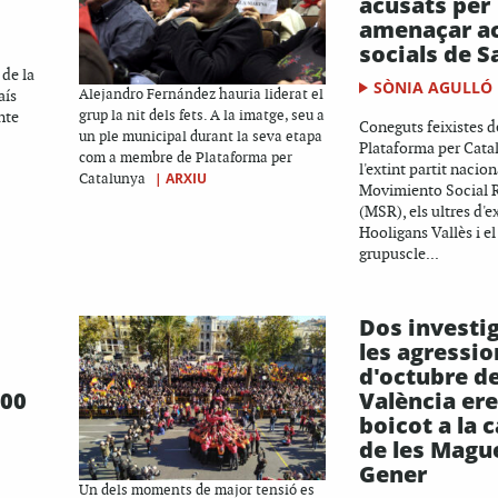
acusats per
amenaçar ac
socials de S
 de la
SÒNIA AGULLÓ
aís
Alejandro Fernández hauria liderat el
nte
grup la nit dels fets. A la imatge, seu a
Coneguts feixistes de
un ple municipal durant la seva etapa
Plataforma per Cata
com a membre de Plataforma per
l'extint partit nacion
|
ARXIU
Catalunya
Movimiento Social 
(MSR), els ultres d'
Hooligans Vallès i el
grupuscle...
Dos investi
les agressio
d'octubre d
700
València ere
boicot a la 
de les Magu
Gener
Un dels moments de major tensió es