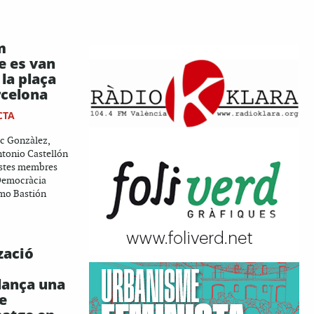
m
e es van
 la plaça
rcelona
CTA
c Gonzàlez,
ntonio Castellón
xistes membres
Democràcia
imo Bastión
zació
lança una
e