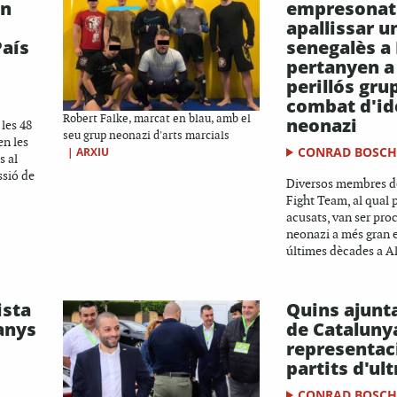
an
empresonat
apallissar u
País
senegalès a
pertanyen a
perillós gru
combat d'id
Robert Falke, marcat en blau, amb el
neonazi
 les 48
seu grup neonazi d'arts marcials
en les
CONRAD BOSC
|
ARXIU
s al
ssió de
Diversos membres d
Fight Team, al qual 
acusats, van ser proc
neonazi a més gran e
últimes dècades a Al
ista
Quins ajun
anys
de Cataluny
representac
partits d'ul
CONRAD BOSC