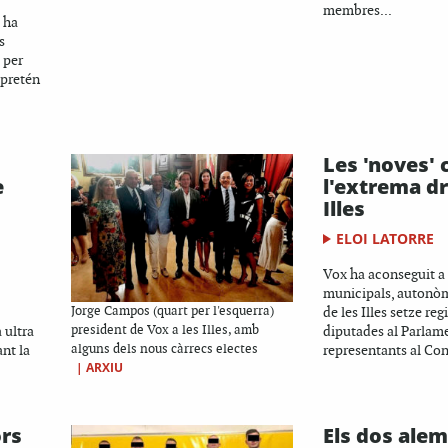
membres...
 ha
s
 per
 pretén
Les 'noves' 
e
l'extrema dr
Illes
ELOI LATORRE
Vox ha aconseguit a 
municipals, autonòm
Jorge Campos (quart per l'esquerra)
de les Illes setze reg
a ultra
president de Vox a les Illes, amb
diputades al Parlamen
nt la
alguns dels nous càrrecs electes
representants al Cons
|
ARXIU
ors
Els dos ale