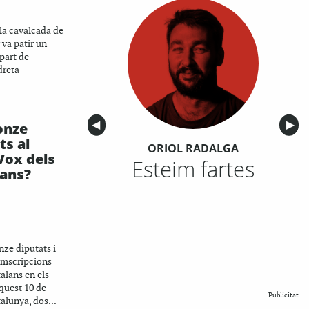
la cavalcada de
va patir un
 part de
dreta
Anterior
◀︎
Sigu
▶︎
onze
ts al
ORIOL RADALGA
Vox dels
Esteim fartes
lans?
H
ze diputats i
umscripcions
alans en els
quest 10 de
Publicitat
alunya, dos...