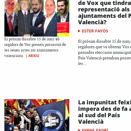
de Vox que tindr
representació als
ajuntaments del 
Valencià?
ESTER FAYOS
El pròxim dissabte 15 de juny 48
El pròxim dissabte 15 de juny,
regidors de Vox prenen possessió de
regidores que va obtenir Vox 
les seues actes als ajuntaments
passades eleccions municipal
|
ARXIU
valencians
País Valencià prendran posse
les...
La impunitat feix
impera des de fa 
al sud del País
Valencià
EMMA FADRÍ