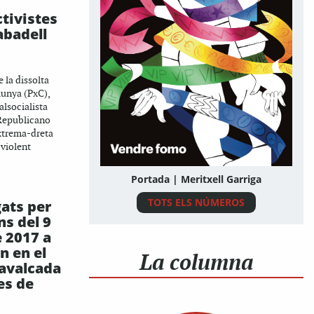
tivistes
abadell
 la dissolta
lunya (PxC),
alsocialista
Republicano
extrema-dreta
 violent
Portada | Meritxell Garriga
TOTS ELS NÚMEROS
gats per
ns del 9
e 2017 a
n en el
La columna
cavalcada
es de