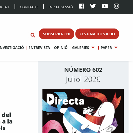
CIA’T
CONTACTE
INICIA SESSIÓ
SUBSCRIU-T'HI
FES UNA DONACIÓ
INVESTIGACIÓ
ENTREVISTA
OPINIÓ
GALERIES
PAPER
NÚMERO 602
Juliol 2026
 del
 a la
ls