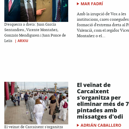
MAR FADRÍ
Amb la irrupció de Vox a les
institucions, cares conegudes
D'esquerra a dreta: Juan García
formació d'extrema dreta al P
Sentandreu , Vicente Montañez,
Valencià, com el regidor Vice
Gonzalo Mendiguren i Juan Ponce de
Montañez o el...
|
ARXIU
Lelis
El veïnat de
Carcaixent
s'organitza per
eliminar més de 
pintades amb
missatges d'odi
ADRIÁN CABALLERO
El veïnat de Carcaixent s'organitza