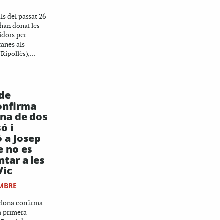
als del passat 26
 han donat les
idors per
anes als
Ripollès),...
 de
onfirma
na de dos
ó i
ó a Josep
e no es
tar a les
Vic
MBRE
elona confirma
la primera