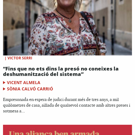
|
VICTOR SERRI
“Fins que no ets dins la presó no coneixes la
deshumanització del sistema”
VICENT ALMELA
SÒNIA CALVÓ CARRIÓ
Empresonada en espera de judici durant més de tres anys, a mil
quilòmetres de casa, aïllada de qualsevol contacte amb altres preses i
sotmesa a...