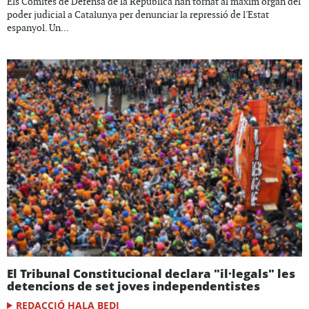
Els Comitès de Defensa de la República han tornat al màxim òrgan del
poder judicial a Catalunya per denunciar la repressió de l'Estat
espanyol. Un...
El Tribunal Constitucional declara "il·legals" les
detencions de set joves independentistes
REDACCIÓ HALA BEDI