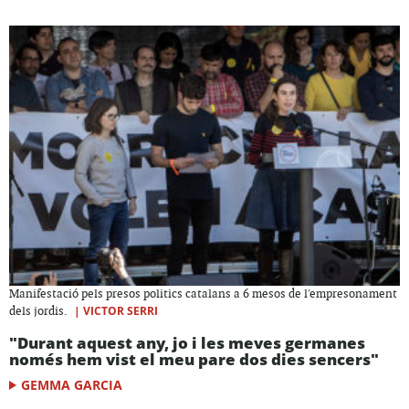
Manifestació pels presos politics catalans a 6 mesos de l'empresonament
|
VICTOR SERRI
dels jordis.
"Durant aquest any, jo i les meves germanes
només hem vist el meu pare dos dies sencers"
GEMMA GARCIA