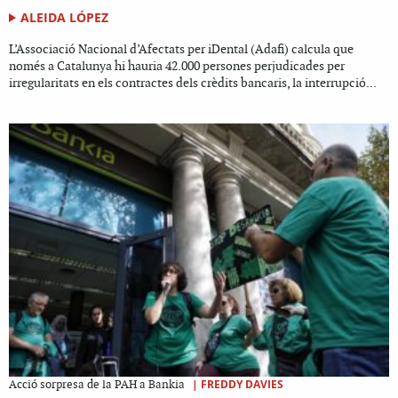
ALEIDA LÓPEZ
L’Associació Nacional d’Afectats per iDental (Adafi) calcula que
només a Catalunya hi hauria 42.000 persones perjudicades per
irregularitats en els contractes dels crèdits bancaris, la interrupció...
|
FREDDY DAVIES
Acció sorpresa de la PAH a Bankia