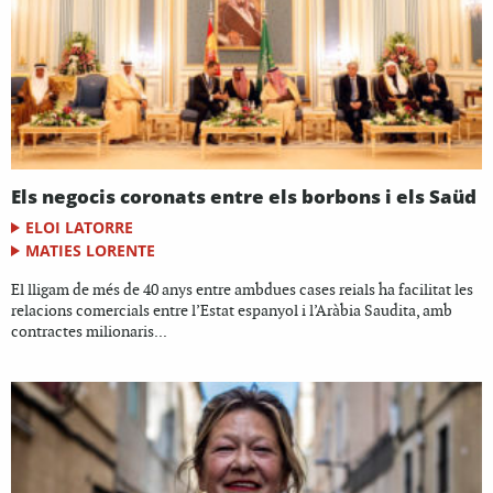
Els negocis coronats entre els borbons i els Saüd
ELOI LATORRE
MATIES LORENTE
El lligam de més de 40 anys entre ambdues cases reials ha facilitat les
relacions comercials entre l’Estat espanyol i l’Aràbia Saudita, amb
contractes milionaris...