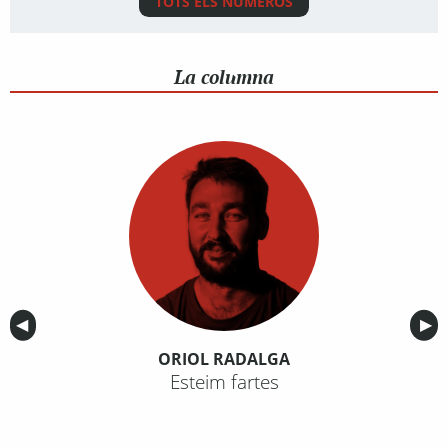
TOTS ELS NÚMEROS
La columna
Anterior
◀︎
Sig
▶︎
ORIOL RADALGA
Esteim fartes