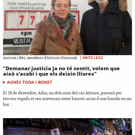
|
ARITZ LEOZ
Antxon i Bel, membres d'Altsasu Gurasoak
"Demanar justícia ja no té sentit, volem que
això s'acabi i que els deixin lliures"
AGNÈS TODA I BONET
El 28 de desembre, Adur, un dels nois del cas Altsasu, passarà per
tercera vegada el seu aniversari entre barrots arran d'una baralla en un
bar...