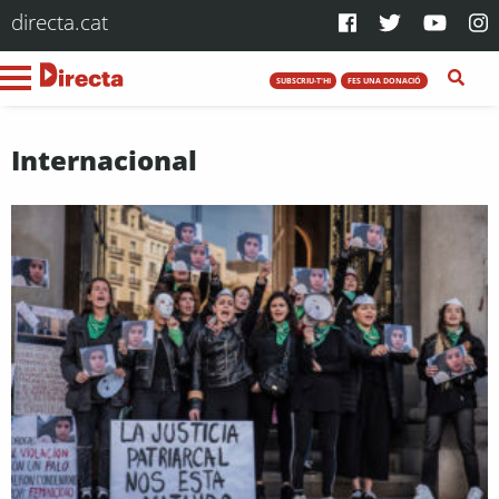
directa.cat
SUBSCRIU-T'HI
FES UNA DONACIÓ
Internacional