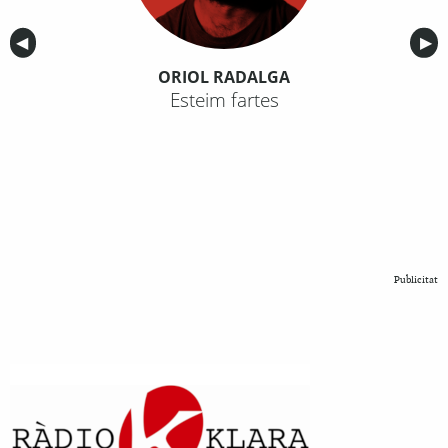
Anterior
◀︎
Sig
▶︎
ORIOL RADALGA
Esteim fartes
Publicitat