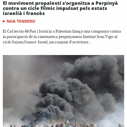
El moviment propalestí s'organitza a Perpinyà
contra un cicle fílmic impulsat pels estats
israelià i francès
NOA TENDERO
El Col·lectiu 66 Pau i Justícia a Palestina llança una campanya contra
la participació de la cinemateca perpinyanesa Institut Jean Vigo al
cicle Saison France-Israel, un conjunt d'activitats...