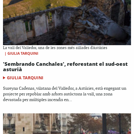
La vall del Valledor, una de les zones més aïllades d'Astúries
|
GIULIA TARQUINI
'Sembrando Canchales', reforestant el sud-oest
asturià
GIULIA TARQUINI
Sureyna Cadenas, vilatana del Valledor, a Astúries, està engegant un
projecte per repoblar amb arbres autòctons la vall, una zona
devastada per múltiples incendis en...