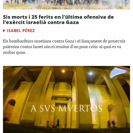
Sis morts i 25 ferits en l'última ofensiva de
l'exèrcit israelià contra Gaza
ISABEL PÉREZ
Els bombardejos israelians contra Gaza i el llançament de projectils
palestins contra Israel són el resultat d'un punt crític al qual es va
arribar quan...