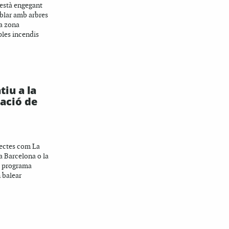
 està engegant
oblar amb arbres
na zona
ples incendis
iu a la
zació de
jectes com La
a Barcelona o la
l programa
 balear