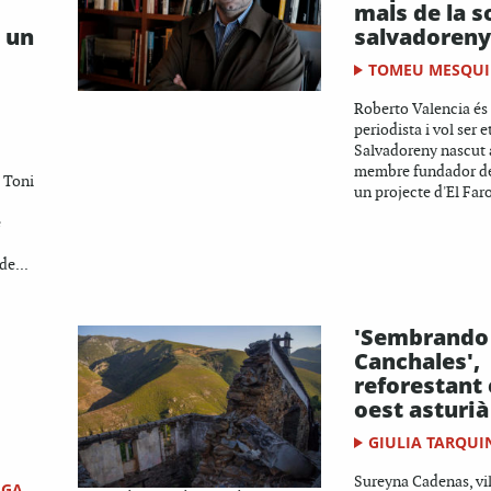
mals de la s
 un
salvadoreny
TOMEU MESQU
Roberto Valencia és
periodista i vol ser e
Salvadoreny nascut a
membre fundador de 
 Toni
un projecte d'El Faro
e
de...
'Sembrando
Canchales',
reforestant 
oest asturià
GIULIA TARQUI
Sureyna Cadenas, vi
IGA