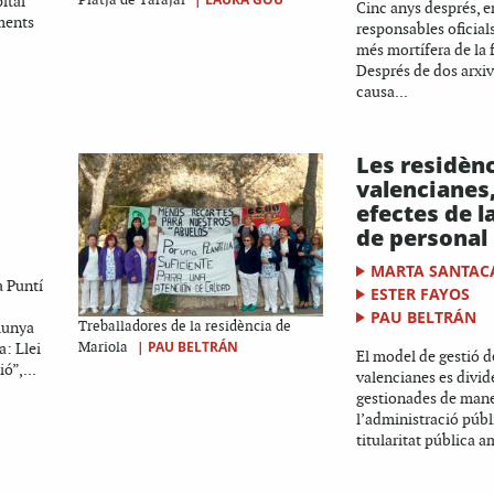
ital
Platja de Tarajal
Cinc anys després, e
ments
responsables oficials
més mortífera de la 
Després de dos arxiv
causa...
Les residèn
valencianes,
efectes de 
de personal
MARTA SANTAC
a Puntí
ESTER FAYOS
PAU BELTRÁN
lunya
Treballadores de la residència de
|
PAU BELTRÁN
a: Llei
Mariola
El model de gestió d
ó”,...
valencianes es divid
gestionades de mane
l’administració públi
titularitat pública a