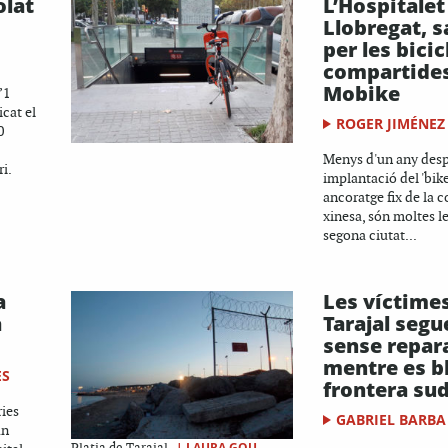
olat
L’Hospitalet
Llobregat, s
per les bicic
compartide
Mobike
’1
icat el
ROGER JIMÉNEZ
0
Menys d'un any desp
i.
implantació del 'bike
ancoratge fix de la
xinesa, són moltes le
segona ciutat...
a
Les víctimes
a
Tarajal segu
sense repar
mentre es bl
ES
frontera su
ries
GABRIEL BARBA
un
|
LAURA GOU