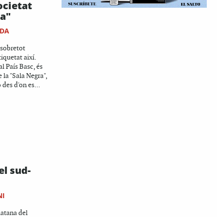
ocietat
a"
IDA
 sobretot
tiquetat així.
l País Basc, és
la "Sala Negra",
 des d'on es...
el sud-
NI
latana del