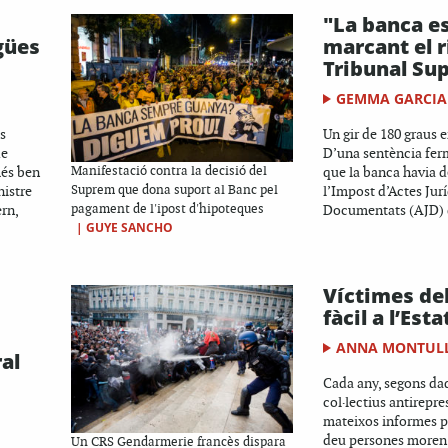
"La banca e
gües
marcant el r
Tribunal Su
GEMMA GARCIA
és
Un gir de 180 graus e
de
D’una sentència fer
més ben
Manifestació contra la decisió del
que la banca havia d
nistre
Suprem que dona suport al Banc pel
l’Impost d’Actes Jur
rn,
pagament de l'ipost d'hipoteques
Documentats (AJD) d
|
GUYE SANCHO
i
Víctimes del
fàcil a l’Est
ANNA MONTUL
al
Cada any, segons da
col·lectius antirepres
mateixos informes po
deu persones moren 
Un CRS Gendarmerie francès dispara