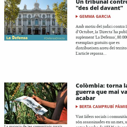
Un tribunal contr
"des del davant"
GEMMA GARCIA
Amb motiu del judici contra l
d’Octubre, la 'Directa' ha publ
suplement 'La Defensa', 80.00
exemplars gratuïts que es
distribueixen arreu del territor
L'article repassa...
Colòmbia: torna l
guerra que mai v
acabar
BERTA CAMPRUBÍ PÀMI
Vint líders socials i comunità
són assassinades en un mes, 
La majoria de les comunitats rurals