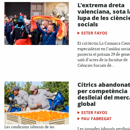
L'extrema dreta
valenciana, sota l
lupa de les ciènci
socials
ESTER FAYOS
El col·lectiu La Comarca Cient
especialitzat en l’anàlisi socia
projecta el pròxim 29 de gener
saló d’actes de la facultat de
Ciències Socials de...
Cítrics abandona
per competència
deslleial del merc
global
ESTER FAYOS
PAU FABREGAT
Les condicions laborals de les
Les jornades laborals retribuï