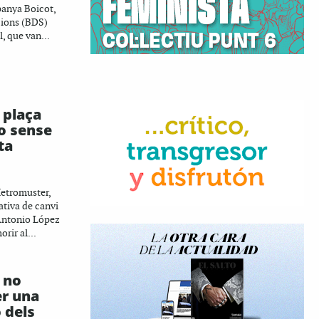
panya Boicot,
cions (BDS)
l, que van...
 plaça
lo sense
ta
etromuster,
ativa de canvi
Antonio López
rir al...
 no
er una
 dels