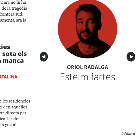
ncara no hi ha
 de la tragèdia
frontera sud.
aments, ara la
cies
 sota els
Anterior
◀︎
Sigu
▶︎
la manca
ORIOL RADALGA
Esteim fartes
ATALINA
e les residències
eix en aquelles
ra directa per
ca, les de
mb gestió...
Publicitat