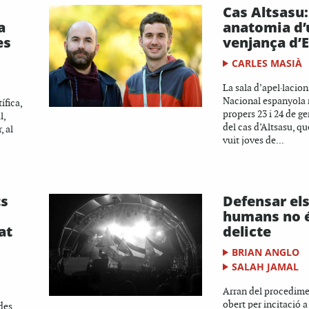
Cas Altsasu:
a
anatomia d’
es
venjança d’E
CARLES MASIÀ
La sala d’apel·lacion
Nacional espanyola r
ífica,
propers 23 i 24 de ge
l,
del cas d’Altsasu, 
, al
vuit joves de...
ts
Defensar els
humans no 
at
delicte
BRIAN ANGLO
SALAH JAMAL
Arran del procedime
obert per incitació a
des