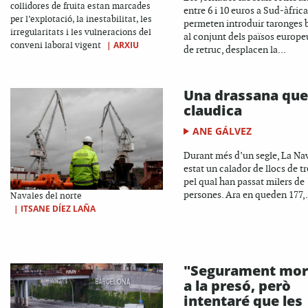
collidores de fruita estan marcades
entre 6 i 10 euros a Sud-àfrica
per l’explotació, la inestabilitat, les
permeten introduir taronges 
irregularitats i les vulneracions del
al conjunt dels països europe
|
ARXIU
conveni laboral vigent
de retruc, desplacen la...
Una drassana que
claudica
ANE GÁLVEZ
Durant més d’un segle, La Na
estat un calador de llocs de tr
pel qual han passat milers de
persones. Ara en queden 177,.
Navales del norte
|
ITSANE DÍEZ LAÑA
"Segurament mor
a la presó, però
intentaré que les