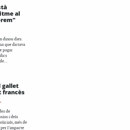
stà
itme al
prem"
n dinou dies.
ma que dictava
e pagar
ídics
e...
 gallet
at francès
L
des de
sius i dels
licials, més de
per l’impacte