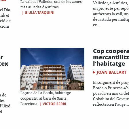
La vall del Valledor, una de les zones
Valledor, a Astúries,
més aïllades d'Astúries
un projecte per rep
el Dia
|
GIULIA TARQUINI
autòctons la vall, u
amb el
devastada per múlti
ció de
en...
acions
Cop cooperat
ar
mercantilit
tex
l'habitatge
JOAN BALLART
El sorgiment de pro
Borda o Princesa 49 
Façana de La Borda, habitatge
posada en marxa de
a de
cooperatiu al barri de Sants,
Cohabita del Govern
les
|
VICTOR SERRI
Barcelona
reflecteixen l’auge...
d’Uixó,
el