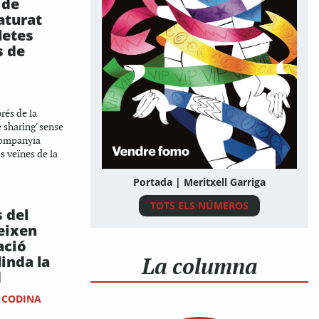
 de
aturat
letes
s de
rés de la
 sharing' sense
 companyia
s veïnes de la
Portada | Meritxell Garriga
TOTS ELS NÚMEROS
 del
eixen
ació
La columna
inda la
d
 CODINA