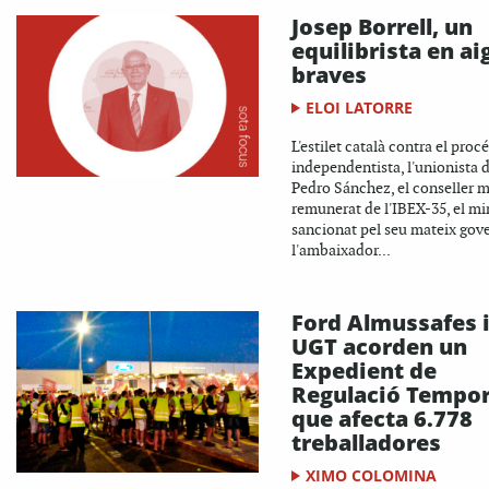
Josep Borrell, un
equilibrista en ai
braves
ELOI LATORRE
L'estilet català contra el proc
independentista, l'unionista 
Pedro Sánchez, el conseller 
remunerat de l'IBEX-35, el mi
sancionat pel seu mateix gove
l'ambaixador...
Ford Almussafes 
UGT acorden un
Expedient de
Regulació Tempor
que afecta 6.778
treballadores
XIMO COLOMINA