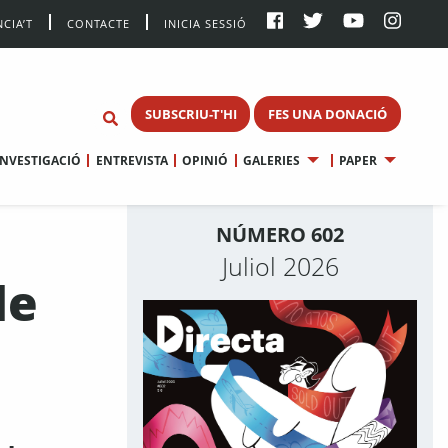
CIA’T
CONTACTE
INICIA SESSIÓ
SUBSCRIU-T'HI
FES UNA DONACIÓ
INVESTIGACIÓ
ENTREVISTA
OPINIÓ
GALERIES
PAPER
NÚMERO 602
Juliol 2026
de