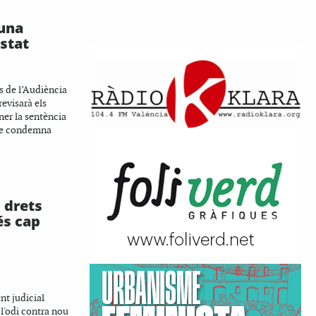
una
stat
s de l’Audiència
evisarà els
ner la sentència
que condemna
 drets
és cap
nt judicial
 l'odi contra nou