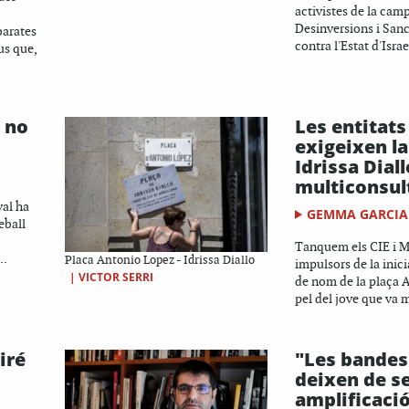
activistes de la cam
Desinversions i San
barates
contra l'Estat d'Israe
us que,
 no
Les entitats
exigeixen la
Idrissa Dial
multiconsul
val ha
GEMMA GARCIA
eball
Tanquem els CIE i M
..
Placa Antonio Lopez - Idrissa Diallo
impulsors de la inici
|
VICTOR SERRI
de nom de la plaça 
pel del jove que va mo
iré
"Les bandes
deixen de s
amplificació